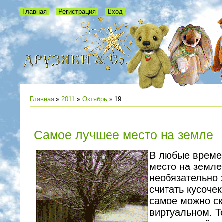
Главная
Регистрация
Вход
Главная
»
2011
»
Октябрь
»
19
Самое лучшее место на земле
В любые време
место на земле 
необязательно 
считать кусочек
самое можно ск
виртуальном. Т