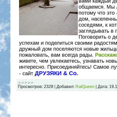
вами каждый де
общаемся. Мы 
потому что это
дом, населенн
соседями, к ко
заглядывать в г
Поговорить о д
успехам и поделиться своими радостям
дружный дом поселяются новые жильцы
пожаловать, вам всегда рады.
Расскаж
живете, чем увлекаетесь, узнавать нов
интересно. Присоединяйтесь! Самое л
ДРУЗЯКИ & Co.
- сайт
Просмотров:
2328
|
Добавил:
RatQueen
|
Дата:
19.